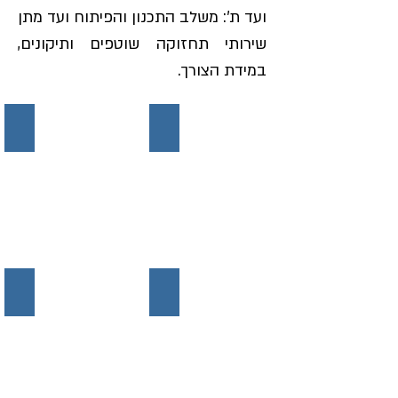
ועד ת': משלב התכנון והפיתוח ועד מתן
שירותי תחזוקה שוטפים ותיקונים,
במידת הצורך.
Modular motor
550
חלקי חילוף למשאבות ספיקה משתנה
Modular pump