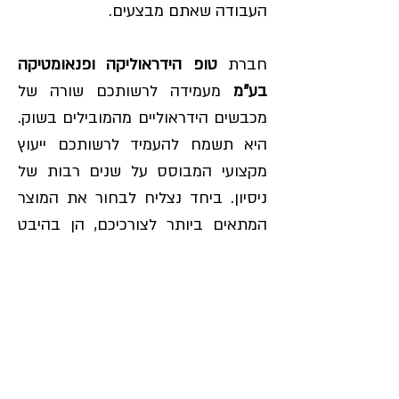
העבודה שאתם מבצעים.
חברת
טופ הידראוליקה ופנאומטיקה
בע"מ
מעמידה לרשותכם שורה של
מכבשים הידראוליים מהמובילים בשוק.
היא תשמח להעמיד לרשותכם ייעוץ
מקצועי המבוסס על שנים רבות של
ניסיון. ביחד נצליח לבחור את המוצר
המתאים ביותר לצורכיכם, הן בהיבט
התפקודי והן בהיבט התקציבי.
שעות פעילות:
ימים א-ה: 07:30-17:00
יום שישי: 07:30-12:00
החרושת 48, אזור התעשיה