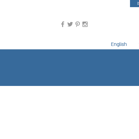
04-9882678
English